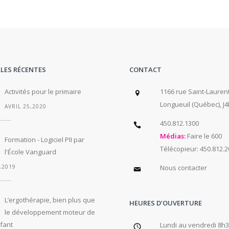
LES RÉCENTES
CONTACT
Activités pour le primaire
1166 rue Saint-Laurent
Longueuil (Québec), J4
AVRIL 25,2020
450.812.1300
Médias:
Faire le 600
Formation - Logiciel PII par
Télécopieur: 450.812.
l'École Vanguard
,2019
Nous contacter
L’ergothérapie, bien plus que
HEURES D’OUVERTURE
le développement moteur de
fant
Lundi au vendredi 8h