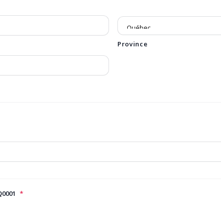
Province
Q0001
*