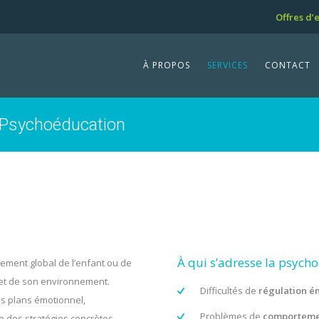
Offres d’
À PROPOS
SERVICES
CONTACT
 Psychoéducation
À qui s’adresse la psych
ement global de l’enfant ou de
 et de son environnement.
Difficultés de
régulation é
es plans émotionnel,
Problèmes de
comportem
ce des stratégies concrètes