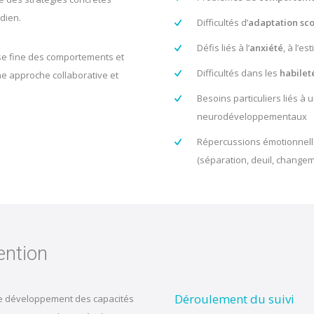
idien.
Difficultés d’
adaptation sco
Défis liés à l’
anxiété
, à l’e
se fine des comportements et
Difficultés dans les
habilet
ne approche collaborative et
Besoins particuliers liés à 
neurodéveloppementaux
Répercussions émotionnell
(séparation, deuil, change
ention
Déroulement du suivi
 le développement des capacités