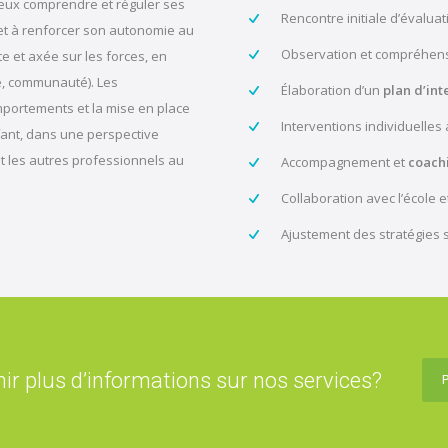
mieux comprendre et réguler ses
Rencontre initiale d’évaluat
t à renforcer son autonomie au
Observation et compréhen
te et axée sur les forces, en
le, communauté). Les
Élaboration d’un
plan d’int
mportements et la mise en place
Interventions individuelles
nfant, dans une perspective
 et les autres professionnels au
Accompagnement et
coach
Collaboration avec l’école e
Ajustement des stratégies s
ir plus d’informations sur nos services?