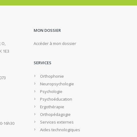
MON DOSSIER
 O,
Accéder à mon dossier
K 1E3
SERVICES
Orthophonie
2073
Neuropsychologie
Psychologie
Psychoéducation
Ergothérapie
Orthopédagogie
Services externes
30-16h30
Aides technologiques