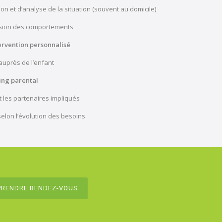
ion et d’analyse de la situation (souvent au domicile)
sion des comportements
ervention personnalisé
 auprès de l’enfant
ing parental
t les partenaires impliqués
elon l’évolution des besoins
PRENDRE RENDEZ-VOUS