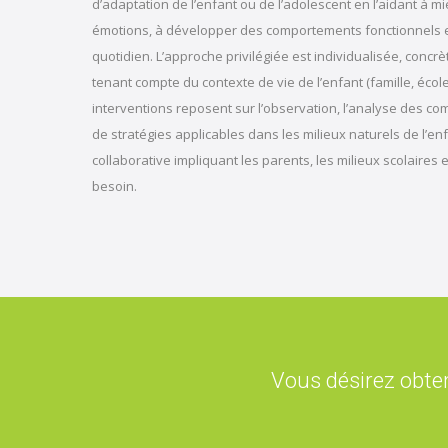
d’adaptation de l’enfant ou de l’adolescent en l’aidant à 
émotions, à développer des comportements fonctionnels e
quotidien. L’approche privilégiée est individualisée, concrè
tenant compte du contexte de vie de l’enfant (famille, éco
interventions reposent sur l’observation, l’analyse des co
de stratégies applicables dans les milieux naturels de l’e
collaborative impliquant les parents, les milieux scolaires
besoin.
Vous désirez obten