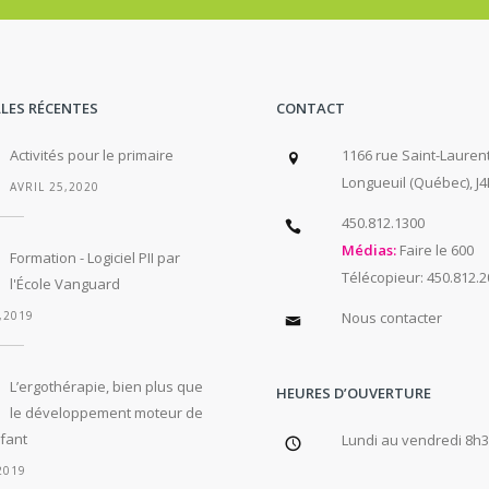
LES RÉCENTES
CONTACT
Activités pour le primaire
1166 rue Saint-Laurent
Longueuil (Québec), J4
AVRIL 25,2020
450.812.1300
Médias:
Faire le 600
Formation - Logiciel PII par
Télécopieur: 450.812.
l'École Vanguard
,2019
Nous contacter
L’ergothérapie, bien plus que
HEURES D’OUVERTURE
le développement moteur de
fant
Lundi au vendredi 8h
2019