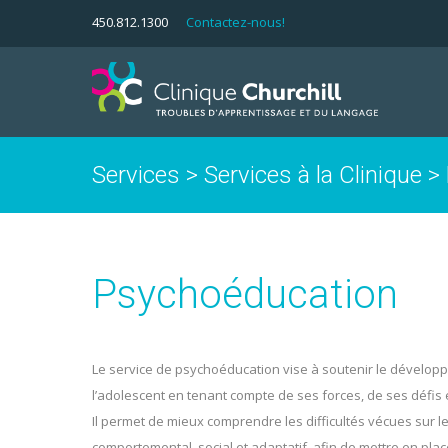
450.812.1300
Contactez-nous!
Services
>
Services à la Clinique
>
Psychoéducation
Le service de psychoéducation vise à soutenir le développ
l’adolescent en tenant compte de ses forces, de ses défis
Il permet de mieux comprendre les difficultés vécues sur l
comportemental, social et adaptatif, afin de mettre en pla