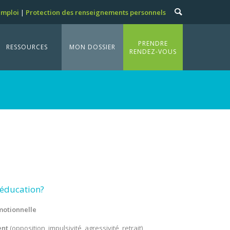
emploi
Protection des renseignements personnels
PRENDRE
RESSOURCES
MON DOSSIER
RENDEZ-VOUS
oéducation?
motionnelle
ent
(opposition, impulsivité, agressivité, retrait)