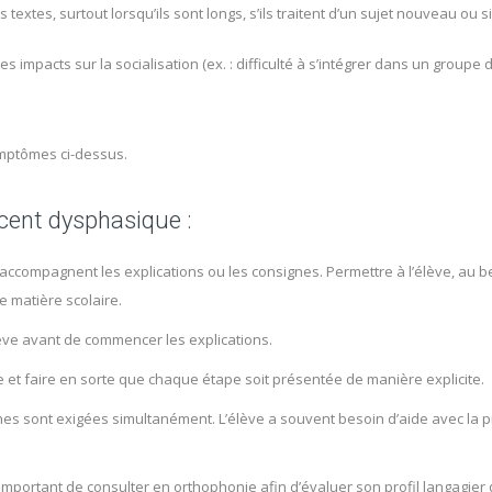
 textes, surtout lorsqu’ils sont longs, s’ils traitent d’un sujet nouveau ou
es impacts sur la socialisation (ex. : difficulté à s’intégrer dans un group
mptômes ci-dessus.
scent dysphasique :
 accompagnent les explications ou les consignes. Permettre à l’élève, au 
 matière scolaire.
’élève avant de commencer les explications.
e et faire en sorte que chaque étape soit présentée de manière explicite.
hes sont exigées simultanément. L’élève a souvent besoin d’aide avec la pri
s important de consulter en orthophonie afin d’évaluer son profil langagi