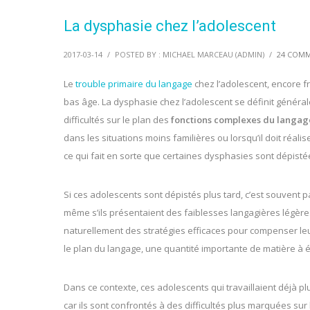
La dysphasie chez l’adolescent
2017-03-14
/
POSTED BY : MICHAEL MARCEAU (ADMIN)
/
24 COM
Le
trouble primaire du langage
chez l’adolescent, encore f
bas âge. La dysphasie chez l’adolescent se définit généra
difficultés sur le plan des
fonctions complexes du langag
dans les situations moins familières ou lorsqu’il doit réa
ce qui fait en sorte que certaines dysphasies sont dépis
Si ces adolescents sont dépistés plus tard, c’est souvent p
même s’ils présentaient des faiblesses langagières légères 
naturellement des stratégies efficaces pour compenser leu
le plan du langage, une quantité importante de matière à 
Dans ce contexte, ces adolescents qui travaillaient déjà p
car ils sont confrontés à des difficultés plus marquées sur 