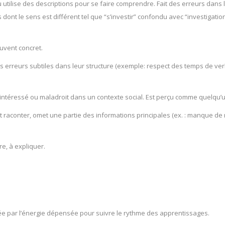
u utilise des descriptions pour se faire comprendre. Fait des erreurs dan
dont le sens est différent tel que “s’investir” confondu avec “investigation
ouvent concret.
 erreurs subtiles dans leur structure (exemple: respect des temps de verb
ntéressé ou maladroit dans un contexte social. Est perçu comme quelqu’un 
 veut raconter, omet une partie des informations principales (ex. : manque
re, à expliquer.
ée par l’énergie dépensée pour suivre le rythme des apprentissages.