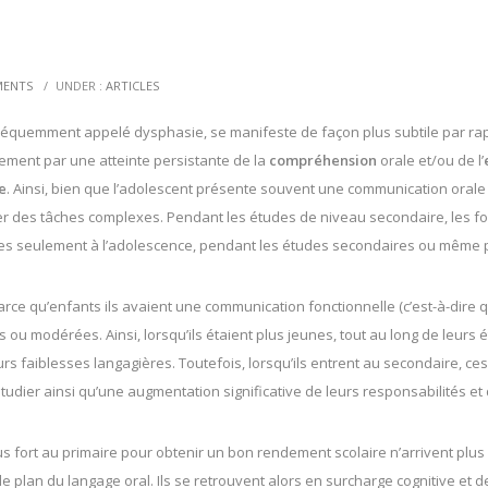
MENTS
/
UNDER :
ARTICLES
réquemment appelé dysphasie, se manifeste de façon plus subtile par rapp
lement par une atteinte persistante de la
compréhension
orale et/ou de l’
e
. Ainsi, bien que l’adolescent présente souvent une communication orale 
liser des tâches complexes. Pendant les études de niveau secondaire, les f
tées seulement à l’adolescence, pendant les études secondaires ou même 
arce qu’enfants ils avaient une communication fonctionnelle (c’est-à-dire 
ou modérées. Ainsi, lorsqu’ils étaient plus jeunes, tout au long de leurs é
rs faiblesses langagières. Toutefois, lorsqu’ils entrent au secondaire, c
étudier ainsi qu’une augmentation significative de leurs responsabilités 
lus fort au primaire pour obtenir un bon rendement scolaire n’arrivent pl
le plan du langage oral. Ils se retrouvent alors en surcharge cognitive et 