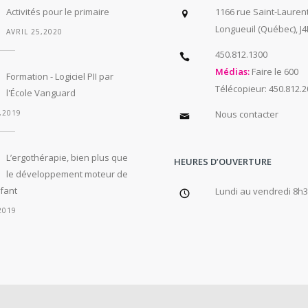
Activités pour le primaire
1166 rue Saint-Laurent
Longueuil (Québec), J4
AVRIL 25,2020
450.812.1300
Médias:
Faire le 600
Formation - Logiciel PII par
Télécopieur: 450.812.
l'École Vanguard
,2019
Nous contacter
L’ergothérapie, bien plus que
HEURES D’OUVERTURE
le développement moteur de
fant
Lundi au vendredi 8h
2019