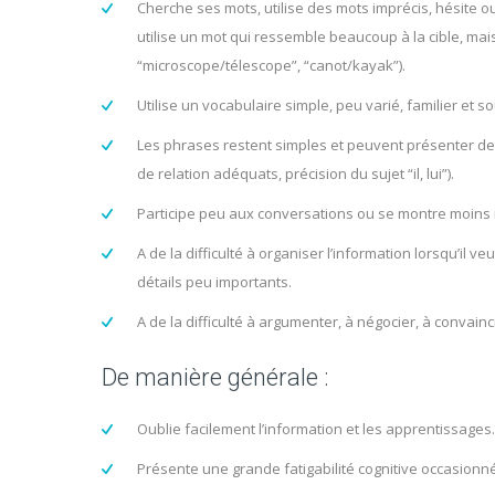
Cherche ses mots, utilise des mots imprécis, hésite o
utilise un mot qui ressemble beaucoup à la cible, mais 
“microscope/télescope”, “canot/kayak”).
Utilise un vocabulaire simple, peu varié, familier et s
Les phrases restent simples et peuvent présenter des
de relation adéquats, précision du sujet “il, lui”).
Participe peu aux conversations ou se montre moins i
A de la difficulté à organiser l’information lorsqu’il
détails peu importants.
A de la difficulté à argumenter, à négocier, à convainc
De manière générale :
Oublie facilement l’information et les apprentissages.
Présente une grande fatigabilité cognitive occasionn