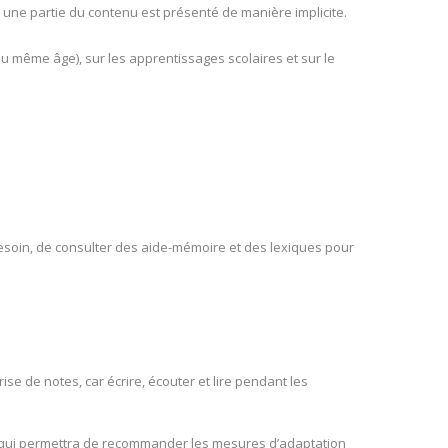
 si une partie du contenu est présenté de manière implicite.
e du même âge), sur les apprentissages scolaires et sur le
besoin, de consulter des aide-mémoire et des lexiques pour
se de notes, car écrire, écouter et lire pendant les
er qui permettra de recommander les mesures d’adaptation