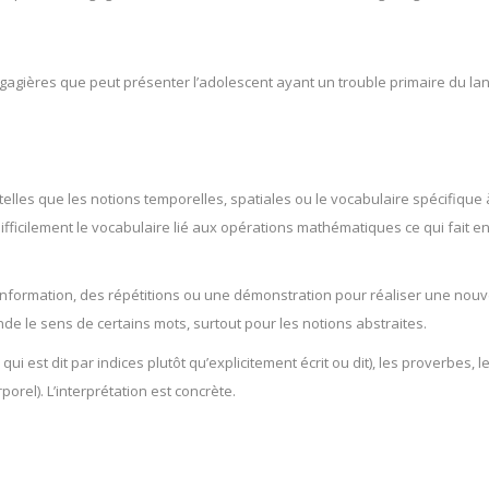
ngagières que peut présenter l’adolescent ayant un trouble primaire du la
 telles que les notions temporelles, spatiales ou le vocabulaire spécifique
ficilement le vocabulaire lié aux opérations mathématiques ce qui fait en s
’information, des répétitions ou une démonstration pour réaliser une nouve
 le sens de certains mots, surtout pour les notions abstraites.
e qui est dit par indices plutôt qu’explicitement écrit ou dit), les proverbe
porel). L’interprétation est concrète.