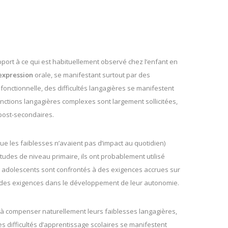
ort à ce qui est habituellement observé chez l’enfant en
expression
orale, se manifestant surtout par des
fonctionnelle, des difficultés langagières se manifestent
onctions langagières complexes sont largement sollicitées,
post-secondaires.
que les faiblesses n’avaient pas d’impact au quotidien)
tudes de niveau primaire, ils ont probablement utilisé
es adolescents sont confrontés à des exigences accrues sur
et des exigences dans le développement de leur autonomie.
us à compenser naturellement leurs faiblesses langagières,
des difficultés d’apprentissage scolaires se manifestent