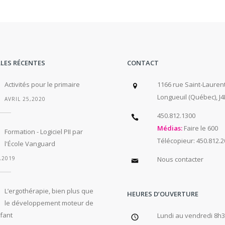
LES RÉCENTES
CONTACT
Activités pour le primaire
1166 rue Saint-Laurent
Longueuil (Québec), J4
AVRIL 25,2020
450.812.1300
Médias:
Faire le 600
Formation - Logiciel PII par
Télécopieur: 450.812.
l'École Vanguard
,2019
Nous contacter
L’ergothérapie, bien plus que
HEURES D’OUVERTURE
le développement moteur de
fant
Lundi au vendredi 8h